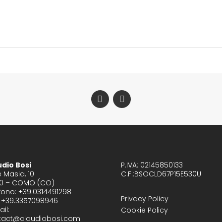
udio Bosi
P.IVA: 02145850133
e Masia, 10
C.F.:BSOCLD67P15E530U
00 – COMO (CO)
fono: +39.0314491298
Privacy Policy
. +39.3357098946
il:
Cookie Policy
tact@claudiobosi.com