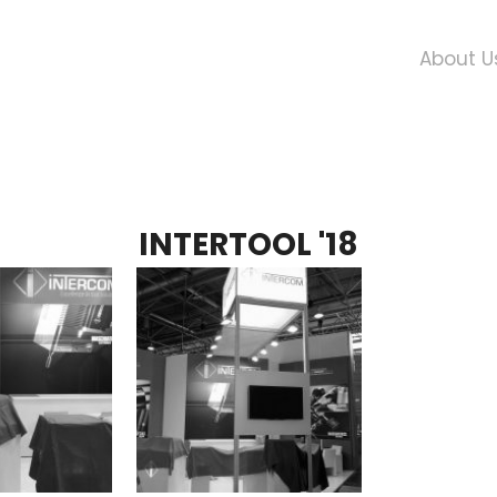
About U
INTERCOM
INTERTOOL '18