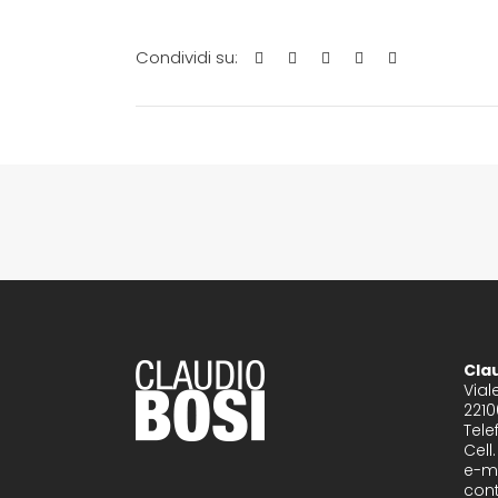
Cla
Vial
221
Tele
Cell
e-ma
con