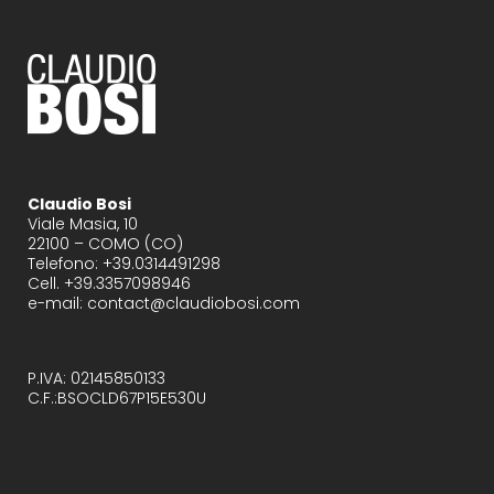
Claudio Bosi
Viale Masia, 10
22100 – COMO (CO)
Telefono: +39.0314491298
Cell. +39.3357098946
e-mail: contact@claudiobosi.com
P.IVA: 02145850133
C.F.:BSOCLD67P15E530U