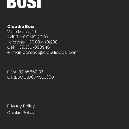
Claudio Bosi
Viale Masia, 10
22100 – COMO (CO)
Telefono: +39.0314491298
Cell. +39.3357098946
e-mail: contact@claudiobosi.com
P.IVA: 02145850133
C.F.:BSOCLD67P15E530U
Privacy Policy
Cookie Policy